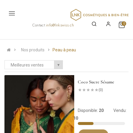
0
Contact:
info@lnkswiss.ch
Nos produits
Peau à peau
Meilleures ventes
▼
t
Coco Sucre Sésame
(0)
Disponible:
20
Vendu:
10