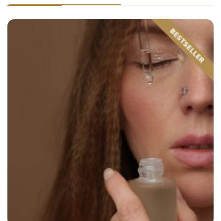
protectrices, elle forme un film à la surface des lèvres,
limitant la déshydratation et améliorant le confort.
Huile de Coco
- appréciée pour ses propriétés
nourrissantes, elle adoucit les lèvres et améliore leur
aspect, apportant douceur et souplesse.
Volume
5 ml.
Composition (INCI)
Helianthus Annuus (Sunflower) Seed Oil, Cera Alba (Beeswax),
Cocos Nucifera (Coconut) Oil, Theobroma Cacao (Cocoa) Seed
Butter, Prunus Armeniaca (Apricot) Kernel Oil, Daucus Carota
Sativa (Carrot) Root Extract, Tocopherol, Beta-Sitosterol, Squalene.