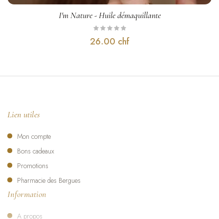
I'm Nature - Huile démaquillante
Testé sous contrôle dermatologique · Sans parfum ni huile
essentielle · Fabrication Suisse Premium Artisanale. Ne pas
26.00 chf
appliquer sur peau lésée. Se conserve à l'abri de la lumière et de
la chaleur.
Lien utiles
Mon compte
Bons cadeaux
Promotions
Pharmacie des Bergues
Information
A propos