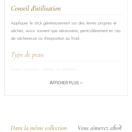
Conseil d'utilisation
Appliquer le stick généreusement sur des lèvres propres et
sèches, aussi souvent que nécessaire, particulièrement en cas
de sécheresse ou d'exposition au froid.
Type de peau
Lèvres normales, sèches ou abîmées.
AFFICHER PLUS
Les ingrédients nobles
Beurre de Cacao
- naturellement riche en acides gras,
il nourrit intensément les lèvres et renforce leur film
protecteur, préservant souplesse et confort.
Cire d'Abeille
- reconnue pour ses propriétés
Dans la même collection
Vous aimerez aussi