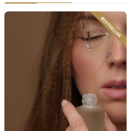
Brède Mafane (Acmella oleracea)
- riche en
spilanthol, reconnue pour son effet lissant d'aspect, aidant
à atténuer visiblement les rides d'expression.
Fleur d'Immortelle
- source d'antioxydants, elle
accompagne la régénération cutanée et préserve l'éclat et
la fermeté de la peau.
Herbe du Tigre (Centella asiatica)
- riche en
composés triterpéniques, elle soutient le renouvellement
cutané et améliore souplesse, élasticité et confort.
Volume
20 ml.
Composition (INCI)