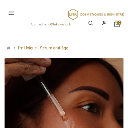
0
Contact:
info@lnkswiss.ch
I'm Unique - Sérum anti-âge