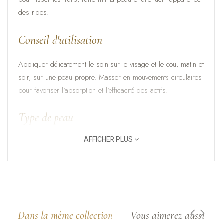
des rides.
Conseil d'utilisation
Appliquer délicatement le soin sur le visage et le cou, matin et
soir, sur une peau propre. Masser en mouvements circulaires
pour favoriser l'absorption et l'efficacité des actifs.
Type de peau
AFFICHER PLUS
Peaux matures.
Les ingrédients nobles
Extrait de Reishi
- riche en polysaccharides, il protège
la peau du stress oxydatif, renforce la barrière cutanée et
Dans la même collection
Vous aimerez aussi
améliore l'apparence de fermeté et d'élasticité.