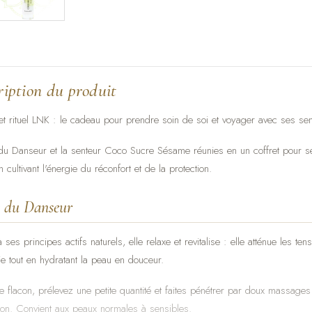
ription du produit
ret rituel LNK : le cadeau pour prendre soin de soi et voyager avec ses se
 du Danseur et la senteur Coco Sucre Sésame réunies en un coffret pour se 
n cultivant l'énergie du réconfort et de la protection.
e du Danseur
ses principes actifs naturels, elle relaxe et revitalise : elle atténue les tens
ie tout en hydratant la peau en douceur.
le flacon, prélevez une petite quantité et faites pénétrer par doux massages
ion. Convient aux peaux normales à sensibles.