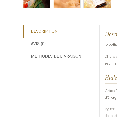
DESCRIPTION
Desc
AVIS (0)
Le coff
L'Huile
MÉTHODES DE LIVRAISON
esprit e
Huil
Grâce à 
d'énerg
Agitez 
de tens