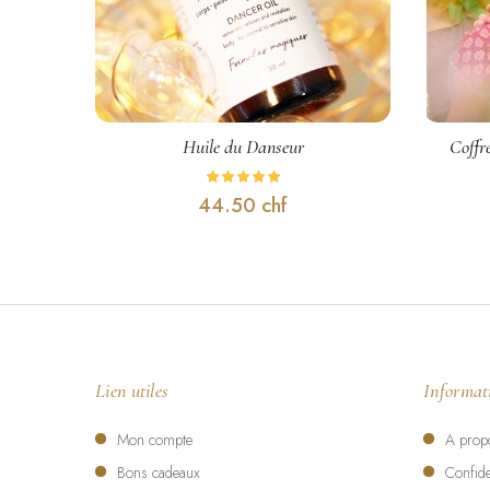
C
Huile du Danseur
Coffr
44.50 chf
Lien utiles
Informat
Mon compte
A prop
Bons cadeaux
Confide