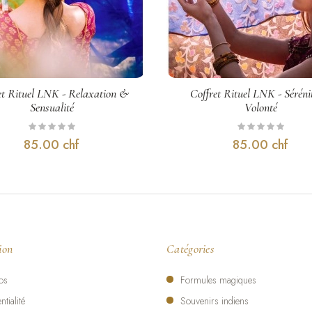
offret rituel LNK · Réconfort & Protection · Huile : Fabrication Suisse Premium A
et Rituel LNK - Relaxation &
Coffret Rituel LNK - Sérén
Sensualité
Volonté
85.00 chf
85.00 chf
ion
Catégories
os
Formules magiques
ntialité
Souvenirs indiens