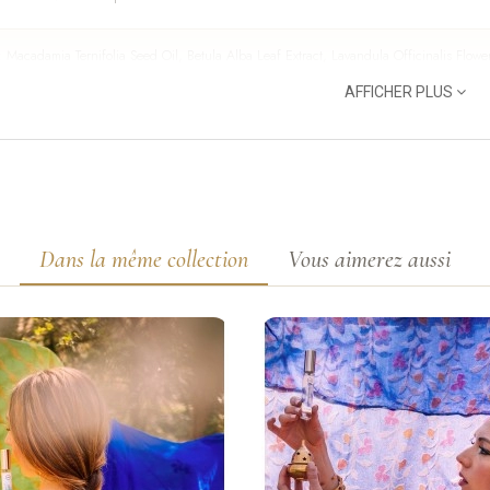
: Macadamia Ternifolia Seed Oil, Betula Alba Leaf Extract, Lavandula Officinalis Flowe
Oil, Alcohol, Aqua (Water), Prunus Amygdalus Dulcis Extract, Lecithin, Oleic Acid, Asc
AFFICHER PLUS
 Flower Extract, Aqua (Rock Water Bach D1), Linalool, Limonene, Geraniol.
s avaler. Éviter la peau lésée. Conserver au sec et à l'abri de la lumière entre 18–20 
 Sucre Sésame
eur de coco mêlée au sucre et au sésame apporte un sentiment de réconfort 
Dans la même collection
Vous aimerez aussi
oment gourmand tout en douceur. Je me sens entourée, enveloppée et prot
toilette mixte, à utiliser seule ou combinée selon vos envies avec toute la
: Alcohol Denat., Parfum (Fragrance), Aqua (Water), Benzyl Salicylate, Coumarin, Lina