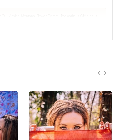
r Oil, Arnica Montana Flower Extract, Rosmarinus Officinalis
orbic Acid, Calendula Officinalis Flower Extract, Urtica
°C. Tenir hors de portée des enfants.
et de protection. « J'entre dans ma bulle et me nourris
égée. »
 gamme « Souvenirs Indiens ». Tenir hors de portée des
lool, Benzyl Benzoate, Farnesol.