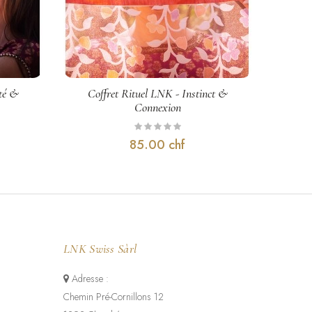
rtisanale · Senteur : Fabrication Française Artisanale.
ité &
Coffret Rituel LNK - Instinct &
Coffre
Connexion
85.00 chf
LNK Swiss Sàrl
Adresse :
Chemin Pré-Cornillons 12