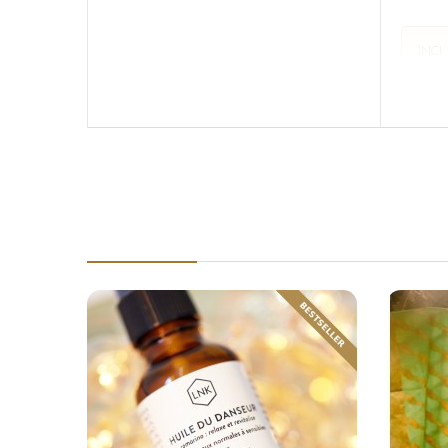
INCI 
Leaf 
Urens
Ne pa
Coco
La sent
de ce m
Eau de 
enfants.
INCI 